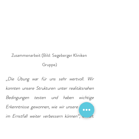
Zusammenarbeit (Bild: Segeberger Kliniken 
Gruppe)
„
Die Übung war für uns sehr wertvoll. Wir 
konnten unsere Strukturen unter realitätsnahen 
Bedingungen testen und haben wichtige 
Erkenntnisse gewonnen, wie wir unsere Abläufe 
im Ernstfall weiter verbessern können“
, erklärt 
Kristin Leonhard
, Chefärztin der Zentralen 
Notaufnahme der Allgemeinen Klinik. “
Wir sind 