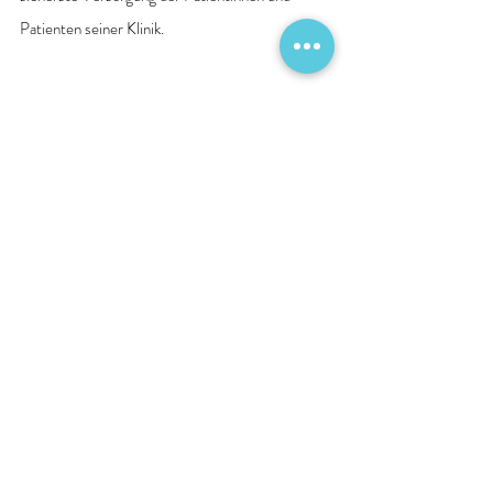
Patienten seiner Klinik.
Quelle: Pressemitteilung Krankenhaus
Patientenversorgung
Personalien
Berichte
Aktuelle Beiträge
Alle ansehen