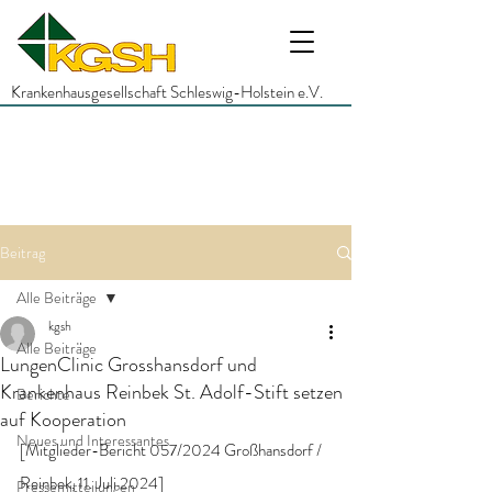
Krankenhausgesellschaft Schleswig-Holstein e.V.
Beitrag
Alle Beiträge
kgsh
Alle Beiträge
LungenClinic Grosshansdorf und
Krankenhaus Reinbek St. Adolf-Stift setzen
Berichte
auf Kooperation
Neues und Interessantes
[Mitglieder-Bericht 057/2024 Großhansdorf / 
Reinbek, 11. Juli 2024]
Pressemitteilungen