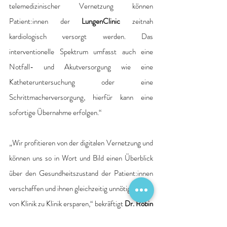
telemedizinischer Vernetzung können 
Patient:innen der 
LungenClinic
 zeitnah 
kardiologisch versorgt werden. Das 
interventionelle Spektrum umfasst auch eine 
Notfall- und Akutversorgung wie eine 
Katheteruntersuchung oder eine 
Schrittmacherversorgung, hierfür kann eine 
sofortige Übernahme erfolgen.“
„Wir profitieren von der digitalen Vernetzung und 
können uns so in Wort und Bild einen Überblick 
über den Gesundheitszustand der Patient:innen 
verschaffen und ihnen gleichzeitig unnötige Wege 
von Klinik zu Klinik ersparen,“ bekräftigt 
Dr. Robin 
von Leitner
, Oberarzt der Abteilung für 