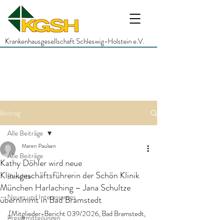
Krankenhausgesellschaft Schleswig-Holstein e.V.
Beitrag
Alle Beiträge
Maren Paulsen
Alle Beiträge
Kathy Döhler wird neue
Klinikgeschäftsführerin der Schön Klinik
Berichte
München Harlaching – Jana Schultze
Neues und Interessantes
übernimmt in Bad Bramstedt
[Mitglieder-Bericht 039/2026, Bad Bramstedt, 
Pressemitteilungen