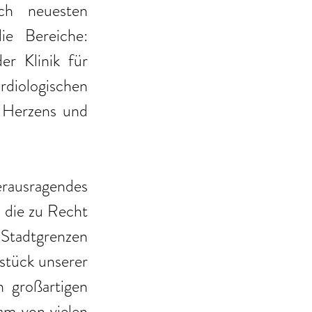
ch neuesten 
ie Bereiche: 
r Klinik für 
diologischen 
 Herzens und 
ausragendes 
 die zu Recht 
Stadtgrenzen 
stück unserer 
 großartigen 
am von vielen 