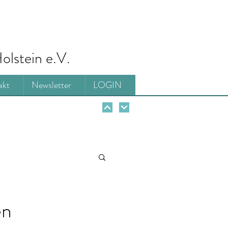
olstein e.V.
akt
Newsletter
LOGIN
en