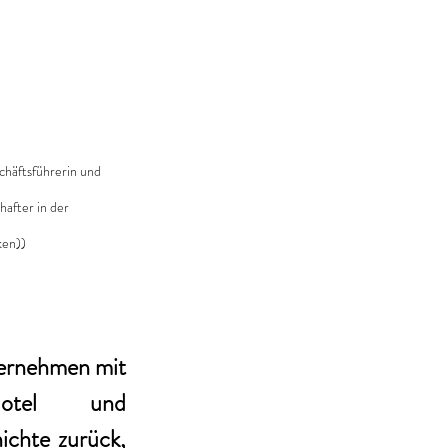
chäftsführerin und 
after in der 
ken))
ternehmen mit 
otel und 
chte zurück, 