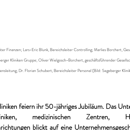
eiter Finanzen; Lars-Eric Blunk, Bereichsleiter Controlling; Marlies Borchert, Ges
erger Kliniken Gruppe; Oliver Wielgosch-Borchert, geschäftsführender Gesellsch
sleitung; Dr. Florian Schubert, Bereichsleiter Personal (Bild: Segeberger Klini
iniken feiern ihr 50-jähriges Jubiläum. Das Un
iniken, medizinischen Zentren, H
nrichtungen blickt auf eine Unternehmensgeschi