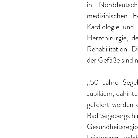
in Norddeutsch
medizinischen F
Kardiologie und 
Herzchirurgie, de
Rehabilitation. 
der Gefäße sind m
„50 Jahre Segeb
Jubiläum, dahinte
gefeiert werden 
Bad Segebergs hin
Gesundheitsregi
Leistungen, welch