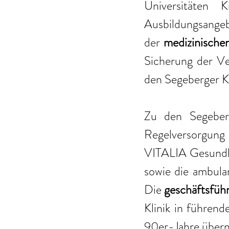
Universitäten
Ausbildungsangeb
der 
medizinische
Sicherung der Ve
den Segeberger Kl
Zu den Segeberg
Regelversorgung 
VITALIA Gesundhe
sowie die ambula
Die 
geschäftsführ
Klinik in führend
90er-Jahre übe