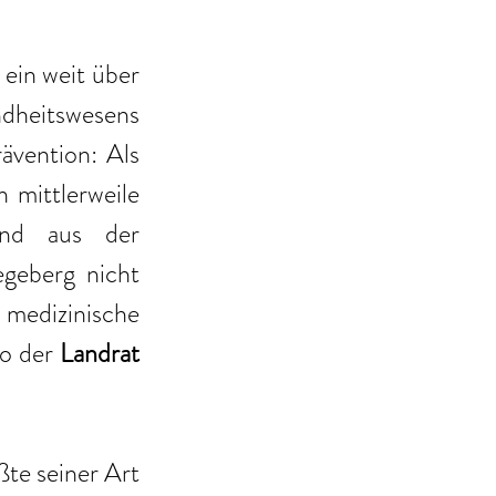
ein weit über 
dheitswesens 
vention: Als 
mittlerweile 
d aus der  
geberg nicht 
medizinische 
o der 
Landrat 
te seiner Art 