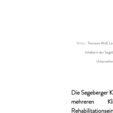
V.l.n.r.: Thorsten Wolf, L
Inhaberin der Segeb
Unternehmen
Die Segeberger Kl
mehreren Kl
Rehabilitationsei