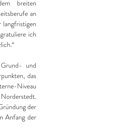
em breiten 
itsberufe an 
langfristigen 
atuliere ich 
lich.“
 Grund- und 
punkten, das 
terne-Niveau 
Norderstedt. 
t Gründung der 
en Anfang der 