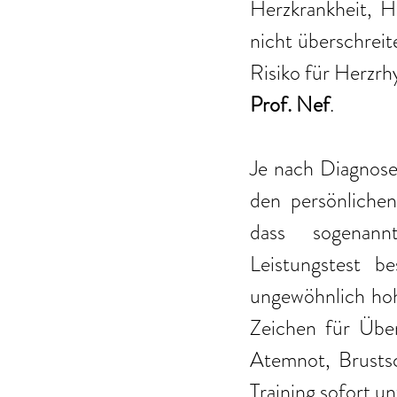
Herzkrankheit, He
nicht überschreit
Prof. Nef
. 
Je nach Diagnose 
den persönlichen
dass sogenannt
Leistungstest b
ungewöhnlich hoh
Zeichen für Übe
Atemnot, Brusts
Training sofort u