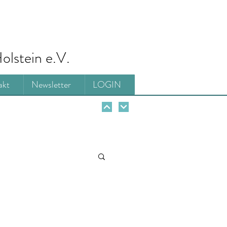
olstein e.V.
akt
Newsletter
LOGIN