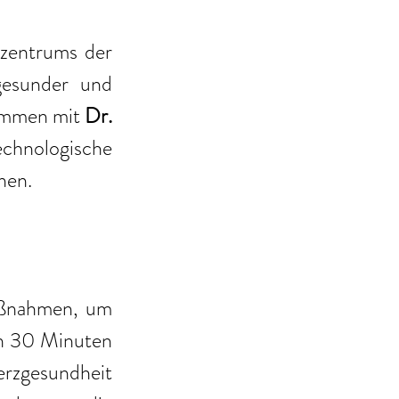
zentrums der 
gesunder und 
sammen mit 
Dr. 
chnologische 
nen. 
aßnahmen, um 
n 30 Minuten 
zgesundheit 