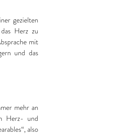
er gezielten 
das Herz zu 
Absprache mit 
gern und das 
mmer mehr an 
m Herz- und 
rables“, also 