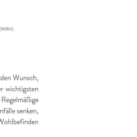
N GMBH)
 den Wunsch, 
r wichtigsten 
Regelmäßige 
fälle senken, 
ohlbefinden 