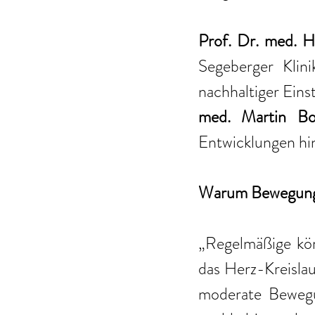
Prof. Dr. med. H
Segeberger Klin
nachhaltiger Eins
med. Martin Bor
Entwicklungen hin
Warum Bewegung f
„Regelmäßige kör
das Herz-Kreislau
moderate Bewegu