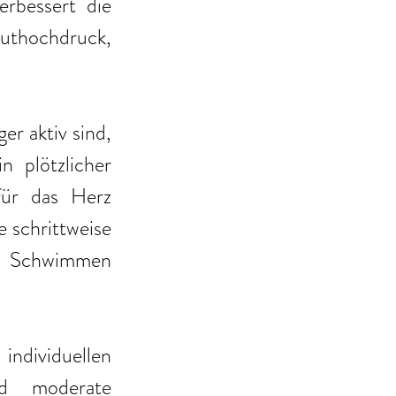
rbessert die 
luthochdruck, 
 aktiv sind, 
 plötzlicher 
für das Herz 
 schrittweise 
r Schwimmen 
dividuellen 
d moderate 