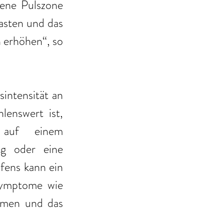
lene Pulszone 
asten und das 
Risiko für Herzrhythmusstörungen oder Durchblutungsstörungen erhöhen“, so 
intensität an 
enswert ist, 
 auf einem 
g oder eine 
ens kann ein 
ymptome wie 
men und das 