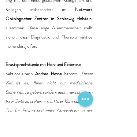
eng mit den niedergelassenen Kolleginnen und 
Kollegen, insbesondere im
 Netzwerk 
Onkologischer Zentren in Schleswig-Holstein
, 
zusammen. Diese enge Zusammenarbeit stellt 
sicher, dass Diagnostik und Therapie nahtlos 
ineinandergreifen.
Brustsprechstunde mit Herz und Expertise
Sektionsleiterin 
Andrea Hasse
 betont: „
Unser 
Ziel ist es, Ihnen nicht nur medizinische 
Sicherheit zu geben, sondern auch menschlich an 
Ihrer Seite zu stehen – mit klarer Kommunikation, 
Zeit für Fragen und einer Atmosphäre, in der 
Vertrauen wachsen kann.
“