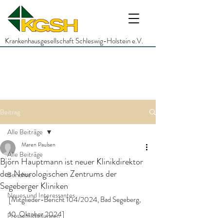
Krankenhausgesellschaft Schleswig-Holstein e.V.
Beitrag
Alle Beiträge
Maren Paulsen
Alle Beiträge
Björn Hauptmann ist neuer Klinikdirektor
des Neurologischen Zentrums der
Berichte
Segeberger Kliniken
Neues und Interessantes
[Mitglieder-Bericht 104/2024, Bad Segeberg, 
10. Oktober 2024]
Pressemitteilungen