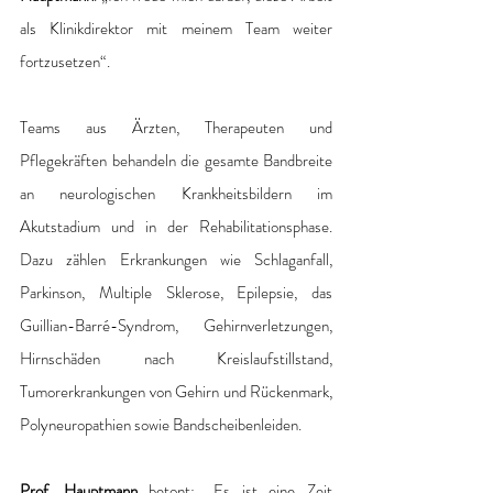
als Klinikdirektor mit meinem Team weiter 
fortzusetzen“. 
Teams aus Ärzten, Therapeuten und 
Pflegekräften behandeln die gesamte Bandbreite 
an neurologischen Krankheitsbildern im 
Akutstadium und in der Rehabilitationsphase. 
Dazu zählen Erkrankungen wie Schlaganfall, 
Parkinson, Multiple Sklerose, Epilepsie, das 
Guillian-Barré-Syndrom, Gehirnverletzungen, 
Hirnschäden nach Kreislaufstillstand, 
Tumorerkrankungen von Gehirn und Rückenmark, 
Polyneuropathien sowie Bandscheibenleiden. 
Prof. Hauptmann
 betont: „Es ist eine Zeit 