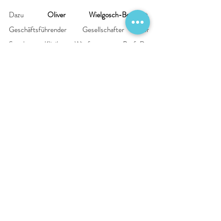
Dazu 
Oliver Wielgosch-Borchert
, 
Geschäftsführender Gesellschafter der 
Segeberger Kliniken: „Wir freuen uns, Prof. Dr. 
med. Björn Hauptmann als neuen Klinikdirektor 
des Neurologischen Zentrums begrüßen zu 
dürfen. Mit seiner langjährigen Erfahrung und 
seinem Engagement wird er maßgeblich dazu 
beitragen, die Position unseres Hauses als eines 
der führenden neurologischen Zentren 
Schleswig-Holsteins weiter zu stärken". 
Das Neurologische Zentrum der Segeberger 
Kliniken ist in vier Abteilungen gegliedert: 
Akutneurologie inklusive Stroke Unit, Fachklinik 