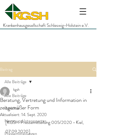
Krankenhausgesellschaft Schleswig-Holstein e.V.
Beitrag
Alle Beiträge
kgsh
Alle Beiträge
Beratung, Vertretung und Information in
zeitgemäßer Form
Berichte
Aktualisiert:
14. Sept. 2020
Neues und Interessantes
[KGSH-Pressemitteilung 005/2020 - Kiel, 
07.09.2020]
Pressemitteilungen