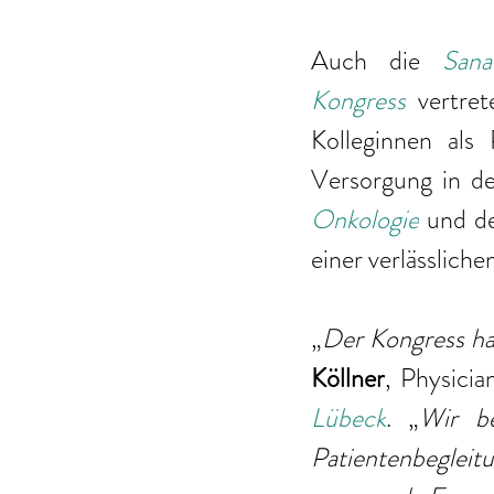
Auch die 
Sana
Kongress
 vertret
Kolleginnen als 
Versorgung in de
Onkologie
und d
einer verlässlich
„
Der Kongress hat 
Köllner
, Physicia
Lübeck
. „
Wir be
Patientenbegle