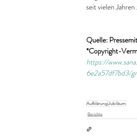
seit vielen Jahren
Quelle: Pressemi
*Copyright-Verm
https://www.sa
6e2a57df7bd3/gr
Aufklärung
Jubiläum
Berichte