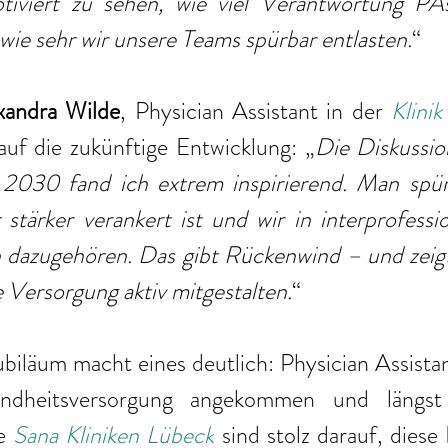
iviert zu sehen, wie viel Verantwortung PAs 
ie sehr wir unsere Teams spürbar entlasten.
“
xandra Wilde
, Physician Assistant in der
Klinik
auf die zukünftige Entwicklung: „
Die Diskussio
2030 fand ich extrem inspirierend. Man spürt
stärker verankert ist und wir in interprofessi
h dazugehören. Das gibt Rückenwind – und zeigt,
 Versorgung aktiv mitgestalten.
“
biläum macht eines deutlich: Physician Assistant
ndheitsversorgung angekommen und längst
e
Sana Kliniken Lübeck
 sind stolz darauf, diese