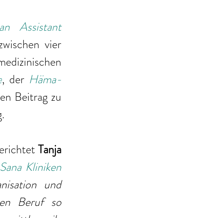
an Assistant 
wischen vier 
edizinischen 
e
, der 
Häma-
en Beitrag zu 
.
erichtet 
Tanja 
Sana Kliniken 
isation und 
en Beruf so 