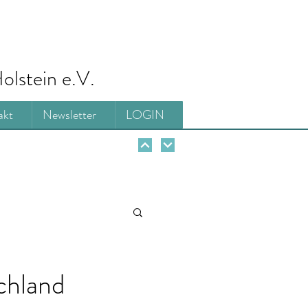
olstein e.V.
akt
Newsletter
LOGIN
chland