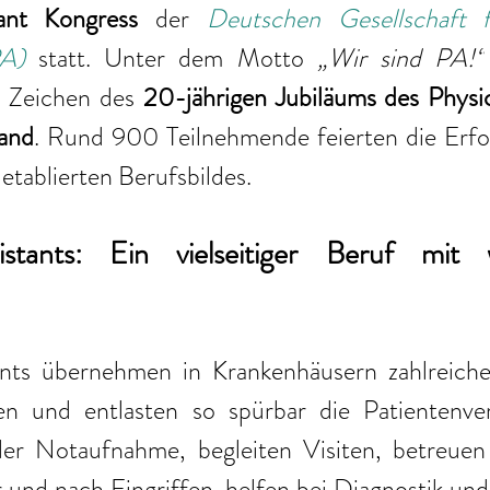
tant Kongress
 der 
Deutschen Gesellschaft f
PA
) 
statt. Unter dem Motto 
„Wir sind PA!“
 Zeichen des
 20-jährigen Jubiläums des Physic
and
. Rund 900 Teilnehmende feierten die Erfol
etablierten Berufsbildes.
istants: Ein vielseitiger Beruf mit 
ants übernehmen in Krankenhäusern zahlreiche 
en und entlasten so spürbar die Patientenver
der Notaufnahme, begleiten Visiten, betreuen 
 und nach Eingriffen, helfen bei Diagnostik und