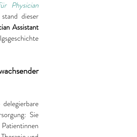
ür Physician 
 stand dieser 
ian Assistant 
gsgeschichte 
wachsender 
delegierbare 
sorgung: Sie 
Patientinnen 
 Therapie und 