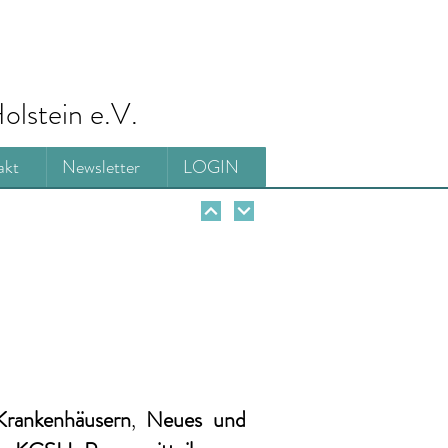
olstein e.V.
akt
Newsletter
LOGIN
Krankenhäusern
,
Neues und