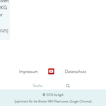
tiven
 DKG
er
2025]
etze Mit
lFAssG)
Impressum
Datenschutz
© 2026 by kgsh
(optimiert für die Breite 980 Pixel sowie
Google Chrome
)