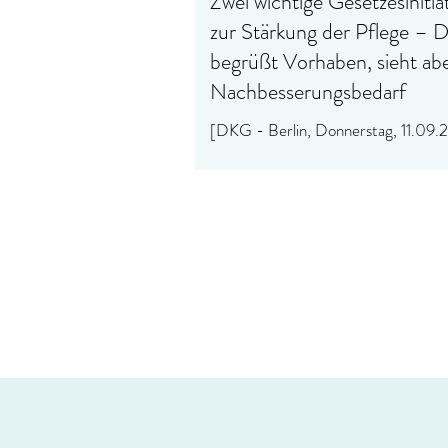
Zwei wichtige Gesetzesinitia
zur Stärkung der Pflege –
begrüßt Vorhaben, sieht ab
Nachbesserungsbedarf
[DKG - Berlin, Donnerstag, 11.09.
DKG zur 1. Lesung zweier Pflegeges
dem Pflegefachassistenzgesetz (Pf
und dem...