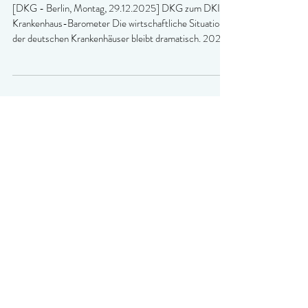
Viele Krankenhäuser kämpfen ums
Überleben
[DKG - Berlin, Montag, 29.12.2025] DKG zum DKI-
Krankenhaus-Barometer Die wirtschaftliche Situation
der deutschen Krankenhäuser bleibt dramatisch. 2024
haben zwei Drittel der Krankenhäuser Verluste
geschrieben (66 Prozent). Der Anteil der
Krankenhäuser mit einem Jahresfehlbetrag ist damit
nochmals um fünf Prozentpunkte im Vergleich zum
Vorjahr gestiegen. Bundesweit beurteilen nur noch
sechs Prozent der Krankenhäuser ihre aktuelle
wirtschaftliche Situation als eher gut. Für 20