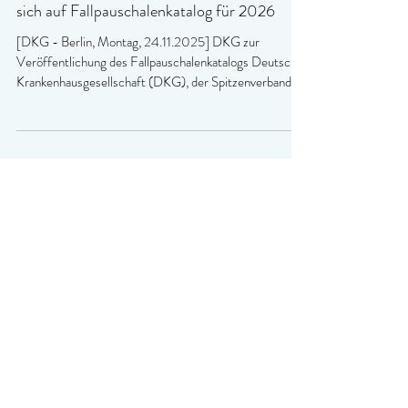
Krankenkassen und Krankenhäuser einigen
sich auf Fallpauschalenkatalog für 2026
[DKG - Berlin, Montag, 24.11.2025] DKG zur
Veröffentlichung des Fallpauschalenkatalogs Deutsche
Krankenhausgesellschaft (DKG), der Spitzenverband
der Gesetzlichen Krankenversicherung (GKV-SV) und
der Verband der Privaten Krankenversicherung (PKV)
haben sich auf den Fallpauschalenkatalog (DRG) für
2026 geeinigt. Seit 2004 ist der Katalog die
verbindliche Abrechnungsgrundlage für derzeit mehr als
17 Millionen stationäre Fälle in den deutschen
Krankenhäusern. Trotz herausforder