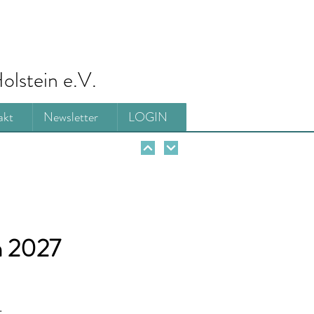
olstein e.V.
akt
Newsletter
LOGIN
n 2027