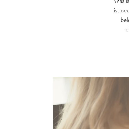
Was is
ist n
bel
e