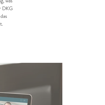
ig, was
er DKG
 das
t.