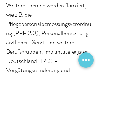
Weitere Themen werden flankiert, 
wie z.B. die 
Pflegepersonalbemessungsverordnu
ng (PPR 2.0), Personalbemessung 
ärztlicher Dienst und weitere 
Berufsgruppen, Implantateregister 
Deutschland (IRD) – 
Vergütungsminderung und 
Zuschlag.
Zielgruppe
Das Seminar richtet sich an alle 
Mitarbeiterinnen und Mitarbeiter, 
die mit der Erstellung des 