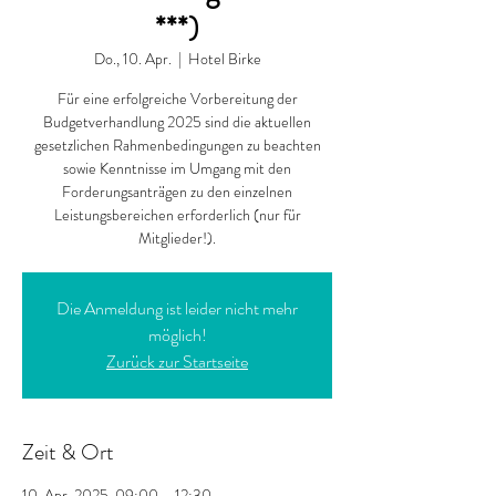
***)
Do., 10. Apr.
  |  
Hotel Birke
Für eine erfolgreiche Vorbereitung der
Budgetverhandlung 2025 sind die aktuellen
gesetzlichen Rahmenbedingungen zu beachten
sowie Kenntnisse im Umgang mit den
Forderungsanträgen zu den einzelnen
Leistungsbereichen erforderlich (nur für
Mitglieder!).
Die Anmeldung ist leider nicht mehr
möglich!
Zurück zur Startseite
Zeit & Ort
10. Apr. 2025, 09:00 – 12:30