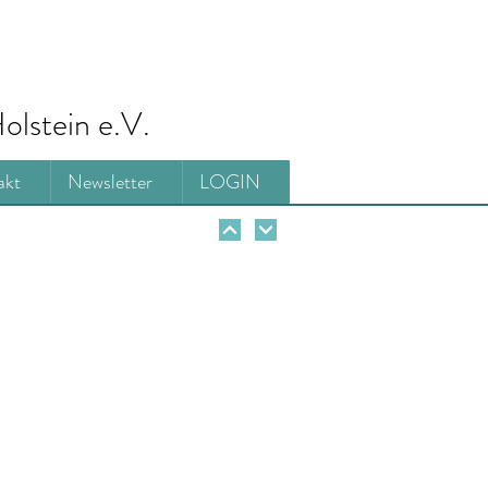
olstein e.V.
akt
Newsletter
LOGIN