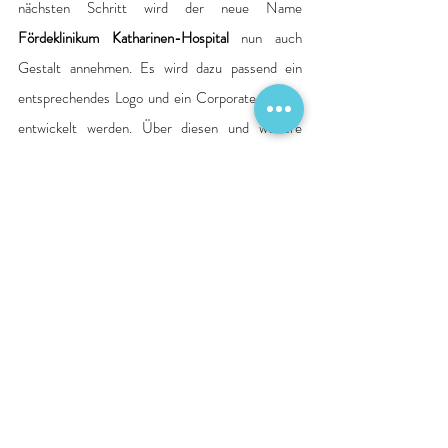
nächsten Schritt wird der neue Name 
Fördeklinikum Katharinen-Hospital
 nun auch 
Gestalt annehmen. Es wird dazu passend ein 
entsprechendes Logo und ein Corporate Design 
entwickelt werden. Über diesen und weitere 
Schritte wird stets aktuell über die Medien sowie 
unter foerdeklinikum.de und in den sozialen 
Netzwerken informiert. Fragen können 
Interessierte zudem jederzeit gerne an die 
Adresse info@mdk.sh richten.
Das sehenswerte Video der Petuh-Tanten finden 
Sie ab sofort online und auf den neuen sozialen 
Kanälen des Fördeklinikums, u.a. verlinkt über die 
Webseite: