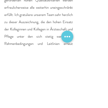
geforderten hohen Qualitätskriterien werden 
erfreulicherweise alle weiterhin uneingeschränkt 
erfüllt. Ich gratuliere unserem Team sehr herzlich 
zu dieser Auszeichnung, die den hohen Einsatz 
der Kolleginnen und Kollegen in Ärzteschaft und 
Pflege unter den sich stetig wandelnden 
Rahmenbedingungen und Leitlinien erneut 
eindrucksvoll beweist“, so Dr. Frank.
Das Zertifikat mit der Auszeichnung „Chest Pain 
Unit – DGK zertifiziert“ ist nun gültig bis 
November 2028.