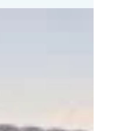
140.000 Arbeitsplätze in deutschen Krankenhäusern
bzw. jede zehnte Klinik-Stelle. Das ergab eine
Berechnung des hcb-Instituts zu den Auswirkungen des
Kürzungsgesetzes unter Federführung des
renommierten Gesundheitsökonomen Prof. Dr. Boris
Augurzky. Dazu erklärt der Vorstandsvorsitzende der
Deutschen Krankenhausgesellschaft (DKG) D