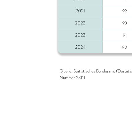
2021
92
2022
93
2023
91
2024
90
Quelle: Statistisches Bundesamt (Destat
Nummer 23111