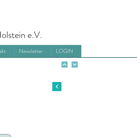
olstein e.V.
akt
Newsletter
LOGIN