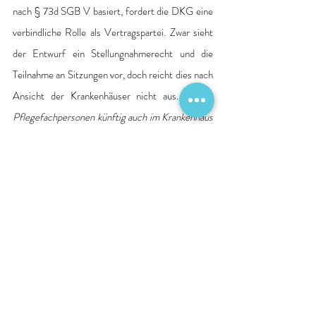
nach § 73d SGB V basiert, fordert die DKG eine 
verbindliche Rolle als Vertragspartei. Zwar sieht 
der Entwurf ein Stellungnahmerecht und die 
Teilnahme an Sitzungen vor, doch reicht dies nach 
Ansicht der Krankenhäuser nicht aus. „
Wenn 
Pflegefachpersonen künftig auch im Krankenhaus 
zusätzliche Aufgaben übernehmen sollen, dann 
müssen die Krankenhäuser als deren wichtigste 
Einsatzorte auch maßgeblich in die Entwicklung 
des Leistungskatalogs eingebunden sein
“, betont
Neumeyer
.
Insgesamt bewertet die DKG beide 
Gesetzesinitiativen als wichtige Schritte zur 
Stärkung und Attraktivitätssteigerung der 