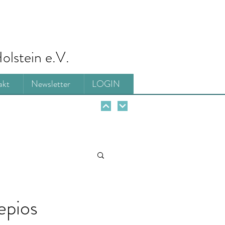
olstein e.V.
akt
Newsletter
LOGIN
epios