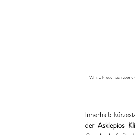
V.l.n.r.: Freuen sich über
Innerhalb kürzes
der Asklepios Kli