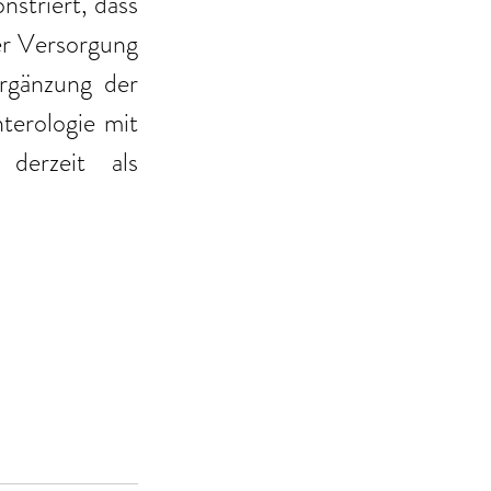
striert, dass 
r Versorgung 
rgänzung der 
terologie mit 
endoskopischem Schwerpunkt stellt sich die Abteilung derzeit als 