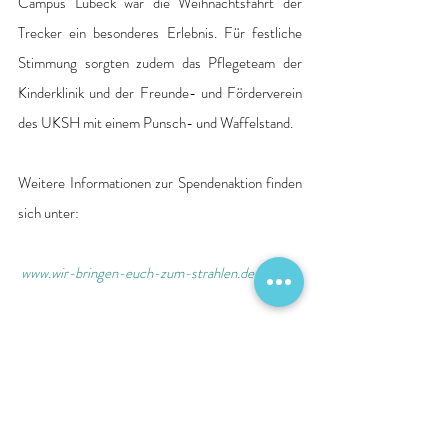
Campus Lübeck war die Weihnachtsfahrt der 
Trecker ein besonderes Erlebnis. Für festliche 
Stimmung sorgten zudem das Pflegeteam der 
Kinderklinik und der Freunde- und Förderverein 
des UKSH mit einem Punsch- und Waffelstand.
Weitere Informationen zur Spendenaktion finden 
sich unter:
www.wir-bringen-euch-zum-strahlen.de
Gemeinsam Gutes tun!
Wer sich, wie das Organisationsteam von „Wir 
bringen euch zum Strahlen", zugunsten der 
universitären Medizin in Schleswig-Holstein 