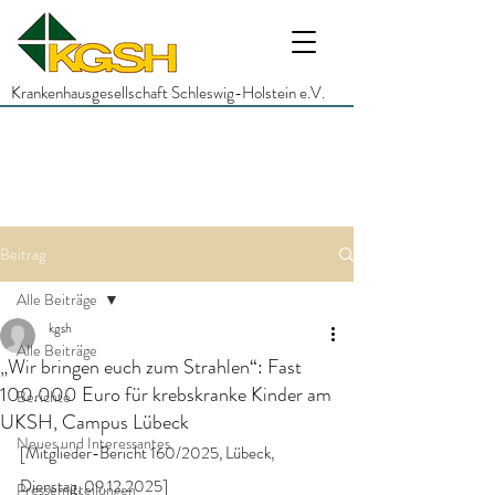
Krankenhausgesellschaft Schleswig-Holstein e.V.
Beitrag
Alle Beiträge
kgsh
Alle Beiträge
„Wir bringen euch zum Strahlen“: Fast
100.000 Euro für krebskranke Kinder am
Berichte
UKSH, Campus Lübeck
Neues und Interessantes
[Mitglieder-Bericht 160/2025, Lübeck, 
Dienstag, 09.12.2025]
Pressemitteilungen