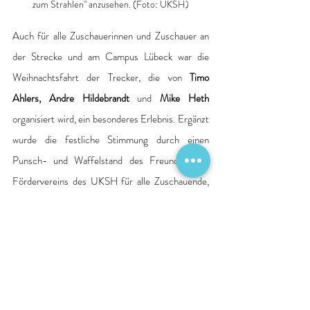
zum Strahlen" anzusehen. (Foto: UKSH)
Auch für alle Zuschauerinnen und Zuschauer an 
der Strecke und am Campus Lübeck war die 
Weihnachtsfahrt der Trecker, die von 
Timo 
Ahlers, Andre Hildebrandt
 und 
Mike Heth
organisiert wird, ein besonderes Erlebnis. Ergänzt 
wurde die festliche Stimmung durch einen 
Punsch- und Waffelstand des Freunde- und 
Fördervereins des UKSH für alle Zuschauende, 
dessen Spendenerlöse ebenfalls diesem guten 
Zweck zugutekommen.
Quelle: Pressemitteilung Krankenhaus