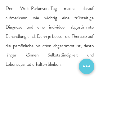
Der Welt-Parkinson-Tag macht darauf 
aufmerksam, wie wichtig eine frühzeitige 
Diagnose und eine individuell abgestimmte 
Behandlung sind. Denn je besser die Therapie auf 
die persönliche Situation abgestimmt ist, desto 
länger können Selbstständigkeit und 
Lebensqualität erhalten bleiben. 
Die Sana Kliniken Lübeck verstehen sich dabei als 
regionaler Ansprechpartner für Betroffene und 
ihre Angehörigen von der Diagnostik über die 
individuell angepasste Therapie bis hin zur 
Beratung zur weiteren Versorgung. Auch nach 
dem stationären Aufenthalt unterstützen die 
Teams dabei, die Behandlung nachhaltig im Alltag 