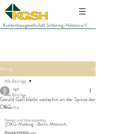
Krankenhausgesellschaft Schleswig-Holstein e.V.
Beitrag
Alle Beiträge
kgsh
Alle Beiträge
Gerald Gaß bleibt weiterhin an der Spitze der
DKG
Berichte
Neues und Interessantes
[DKG-Meldung - Berlin, Mittwoch, 
Pressemitteilungen
12.03.2025]