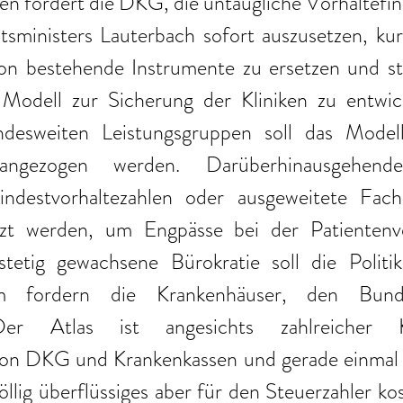
en fordert die DKG, die untaugliche Vorhaltefin
ministers Lauterbach sofort auszusetzen, kurzf
on bestehende Instrumente zu ersetzen und sta
 Modell zur Sicherung der Kliniken zu entwick
desweiten Leistungsgruppen soll das Model
angezogen werden. Darüberhinausgehende
indestvorhaltezahlen oder ausgeweitete Facha
zt werden, um Engpässe bei der Patientenve
tetig gewachsene Bürokratie soll die Politik
 fordern die Krankenhäuser, den Bundes-
Der Atlas ist angesichts zahlreicher K
n DKG und Krankenkassen und gerade einmal 2
öllig überflüssiges aber für den Steuerzahler kos