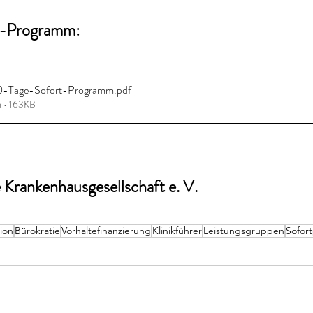
t-Programm:
0-Tage-Sofort-Programm
.pdf
n • 163KB
Krankenhausgesellschaft e. V. 
tion
Bürokratie
Vorhaltefinanzierung
Klinikführer
Leistungsgruppen
Sofor