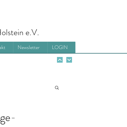
olstein e.V.
akt
Newsletter
LOGIN
age-