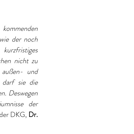
 kommenden 
wie der noch 
urzfristiges 
en nicht zu 
 außen- und 
darf sie die 
en. Deswegen 
umnisse der 
e der DKG,
 Dr. 