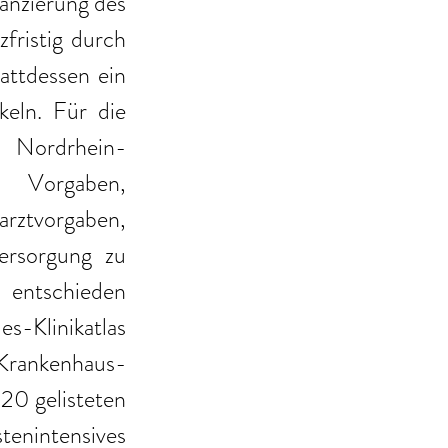
anzierung des 
ristig durch 
ttdessen ein 
eln. Für die 
l Nordrhein-
 Vorgaben, 
rztvorgaben, 
rsorgung zu 
 entschieden 
Klinikatlas 
rankenhaus-
0 gelisteten 
tenintensives 