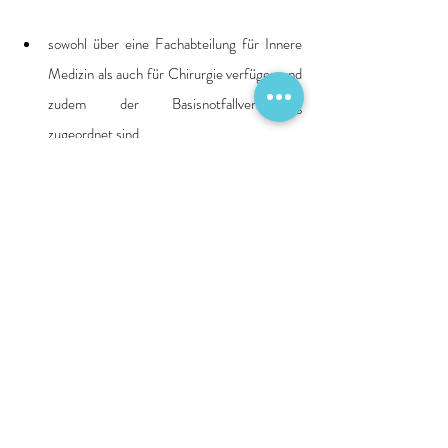
sowohl über eine Fachabteilung für Innere 
Medizin als auch für Chirurgie verfügen und 
zudem der Basisnotfallversorgung 
zugeordnet sind,
eine geburtshilfliche Abteilung vorhalten 
oder
eine Fachabteilung für Kinder- und 
Jugendmedizin betreiben.
Quelle: Deutsche Krankenhausgesellschaft e. V. 
DKG
Patientenversorgung
Finanzierung
Vorhaltefinanzierung