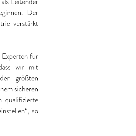
als Leitender 
eginnen. Der 
ie verstärkt 
 Experten für 
ss wir mit 
en größten 
inem sicheren 
ualifizierte 
Mitarbeiter im ärztlichen Dienst und vielen anderen Bereichen einstellen“, so 