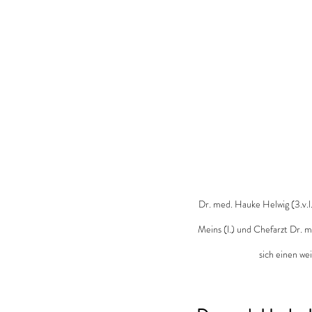
Dr. med. Hauke Helwig (3.v.l
Meins (l.) und Chefarzt Dr. m
sich einen we