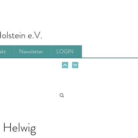
olstein e.V.
akt
Newsletter
LOGIN
 Helwig