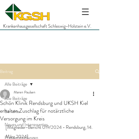
Krankenhausgesellschaft Schleswig-Holstein e.V.
Beitrag
Alle Beiträge
Maren Paulsen
Alle Beiträge
Schön Klinik Rendsburg und UKSH Kiel
erhalten Zuschlag für notärztliche
Berichte
Versorgung im Kreis
Neues und Interessantes
[Mitglieder-Bericht 019/2024 - Rendsburg, 14. 
März 2024]
Pressemitteilungen