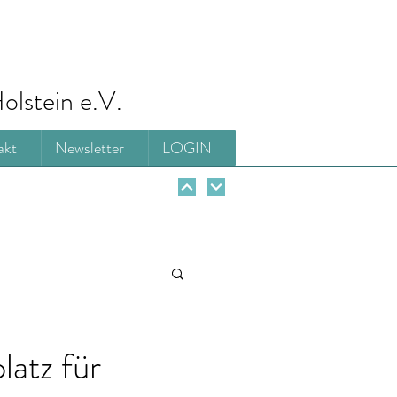
olstein e.V.
akt
Newsletter
LOGIN
latz für