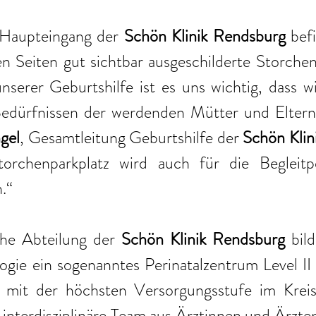
 Haupteingang der 
Schön Klinik Rendsburg
 bef
n Seiten gut sichtbar ausgeschilderte Storchenp
nserer Geburtshilfe ist es uns wichtig, dass w
ürfnissen der werdenden Mütter und Eltern o
gel
, Gesamtleitung Geburtshilfe der 
Schön Klin
orchenparkplatz wird auch für die Begleitpe
.“
che Abteilung der 
Schön Klinik Rendsburg
 bil
gie ein sogenanntes Perinatalzentrum Level II 
ik mit der höchsten Versorgungsstufe im Kre
 interdisziplinäre Team aus Ärztinnen und Ärzt