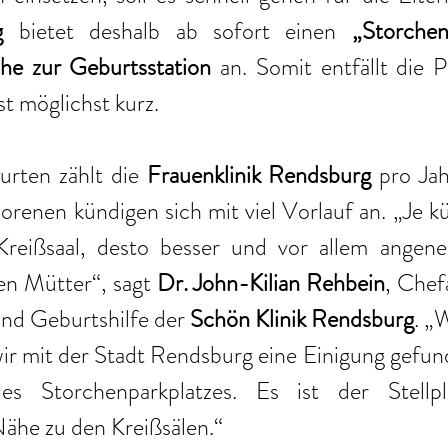
g
 bietet deshalb ab sofort einen 
„Storchen
he zur Geburtsstation
 an. Somit entfällt die P
t möglichst kurz.
rten zählt die 
Frauenklinik Rendsburg
 pro Jah
orenen kündigen sich mit viel Vorlauf an. „Je k
eißsaal, desto besser und vor allem angeneh
n Mütter“, sagt 
Dr. John-Kilian Rehbein
, Chefa
nd Geburtshilfe der 
Schön Klinik Rendsburg
. „
wir mit der Stadt Rendsburg eine Einigung gefun
s Storchenparkplatzes. Es ist der Stellpl
ähe zu den Kreißsälen.“