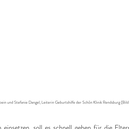
ein und Stefanie Dangel, Leiterin Geburtshilfe der Schön Klinik Rendsburg (Bild
insetzen, soll es schnell gehen für die Elter