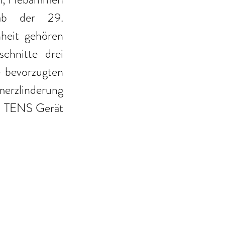
ab der 29. 
heit gehören 
hnitte drei 
 bevorzugten 
erzlinderung 
s TENS Gerät 