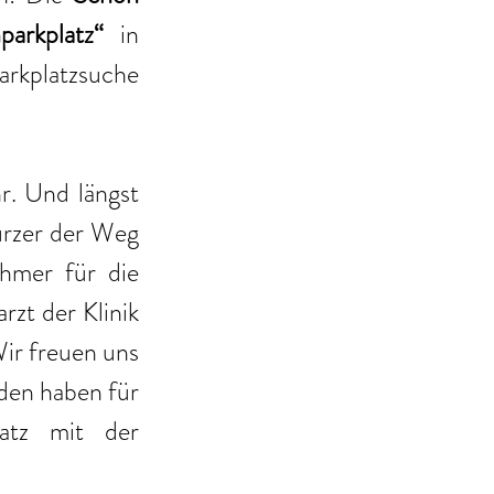
parkplatz“
 in 
arkplatzsuche 
r. Und längst 
ürzer der Weg 
mer für die 
rzt der Klinik 
Wir freuen uns 
den haben für 
atz mit der 