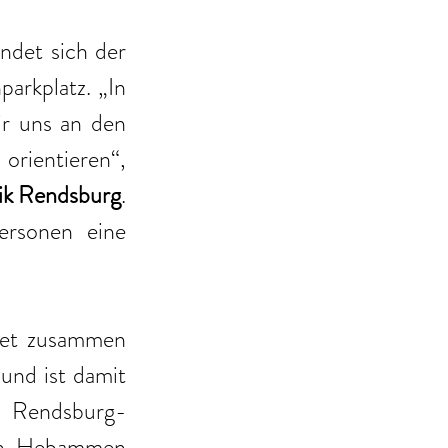
indet sich der 
arkplatz. „In 
ir uns an den 
rientieren“, 
ik Rendsburg
. 
rsonen eine 
det zusammen 
und ist damit 
is Rendsburg-
en, Hebammen 