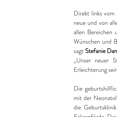
Direkt links vom
neue und von alle
allen Bereichen u
Wünschen und Bed
sagt 
Stefanie Dan
„Unser neuer St
Erleichterung sein
Die geburtshilfli
mit der Neonatolo
die Geburtsklin
Eckernförde. Das