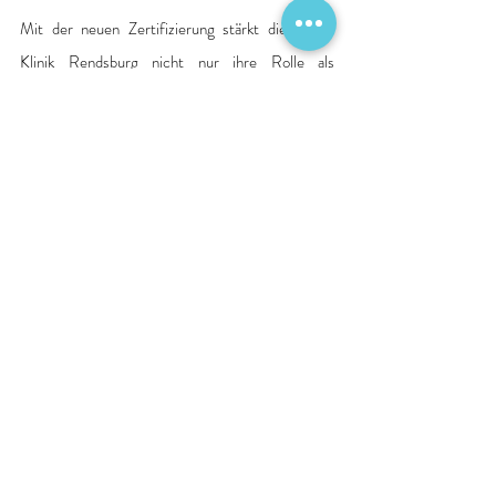
Mit der neuen Zertifizierung stärkt die Schön 
Klinik Rendsburg nicht nur ihre Rolle als 
kardiologisches Kompetenzzentrum, sondern 
sichert auch die regionale Versorgung in einem 
besonders spezialisierten und wachsenden 
Bereich der Inneren Medizin. 
Quelle: Pressemitteilung Krankenhaus
Patientenversorgung
Auszeichnungen
Zertifizierung
Berichte