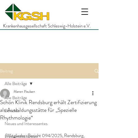
Krankenhausgesellschaft Schleswig-Holstein e.V.
Beitrag
Alle Beiträge
Maren Paulsen
Alle Beiträge
Schön Klinik Rendsburg erhält Zertifizierung
als Ausbildungsstätte für „Spezielle
Berichte
Rhythmologie“
Neues und Interessantes
[Mitglieder-Bericht 094/2025, Rendsburg, 
Pressemitteilungen