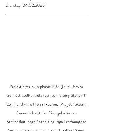
Dienstag, 04.02.2025]
Projektleiterin Stephanie Blöß (links), Jessica 
Gennett, stellvertretende Teamleitung Station 11 
(2.v.l.) und Anke Fromm-Lorenz, Pflegedirektorin, 
freuen sich mit den frischgebackenen 
Stationsleitungen über die heutige Eröffnung der 
Ausbildungsstation an den Sana Kliniken Lübeck.