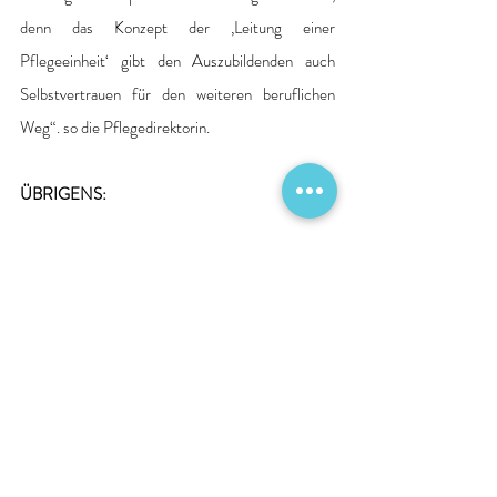
denn das Konzept der ‚Leitung einer 
Pflegeeinheit‘ gibt den Auszubildenden auch 
Selbstvertrauen für den weiteren beruflichen 
Weg“. so die Pflegedirektorin. 
ÜBRIGENS:
Am 
1. September 2025
 startet ein neuer 
Ausbildungskurs der dreijährigen generalistischen 
Ausbildung zur Pflegefachkraft (m/w/d) an der 
Pflegefachschule der Sana Kliniken Lübeck, einer 
Kooperation der Sana Kliniken Lübeck und der 
DRK-Schwesternschaft Lübeck e.V. 