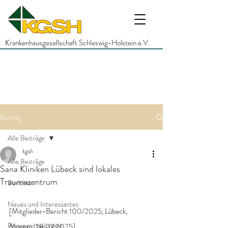
Krankenhausgesellschaft Schleswig-Holstein e.V.
Beitrag
Alle Beiträge
kgsh
Alle Beiträge
Sana Kliniken Lübeck sind lokales
Traumazentrum
Berichte
Neues und Interessantes
[Mitglieder-Bericht 100/2025, Lübeck, 
Pressemitteilungen
Montag, 28.07.2025]