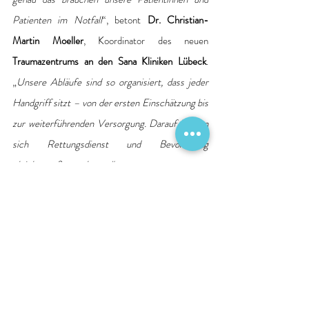
Patienten im Notfall
“, betont 
Dr. Christian-
Martin Moeller
, Koordinator des neuen 
Traumazentrums an den Sana Kliniken Lübeck
. 
„
Unsere Abläufe sind so organisiert, dass jeder 
Handgriff sitzt – von der ersten Einschätzung bis 
zur weiterführenden Versorgung. Darauf können 
sich Rettungsdienst und Bevölkerung 
gleichermaßen verlassen.
“
Verstärkte Rolle als Notfallversorger in der 
Region
„
Die Zertifizierung als lokales Traumazentrum 
unterstreicht unsere Rolle als verlässlicher 
Notfallversorger – heute mehr denn je
“, betont 