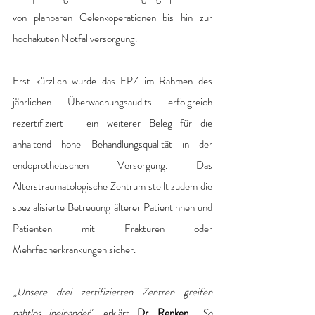
von planbaren Gelenkoperationen bis hin zur 
hochakuten Notfallversorgung.
Erst kürzlich wurde das EPZ im Rahmen des 
jährlichen Überwachungsaudits erfolgreich 
rezertifiziert – ein weiterer Beleg für die 
anhaltend hohe Behandlungsqualität in der 
endoprothetischen Versorgung. Das 
Alterstraumatologische Zentrum stellt zudem die 
spezialisierte Betreuung älterer Patientinnen und 
Patienten mit Frakturen oder 
Mehrfacherkrankungen sicher.
„
Unsere drei zertifizierten Zentren greifen 
nahtlos ineinander
“, erklärt 
Dr. Renken
. „
So 