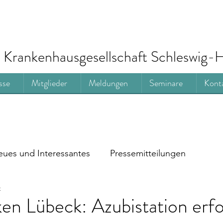
Krankenhausgesellschaft Schleswig-H
sse
Mitglieder
Meldungen
Seminare
Kont
ues und Interessantes
Pressemitteilungen
t
ken Lübeck: Azubistation erfo