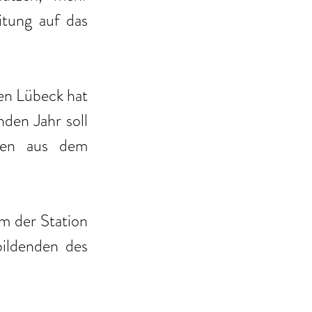
itung auf das 
en Lübeck hat 
den Jahr soll 
gen aus dem 
m der Station 
ildenden des 