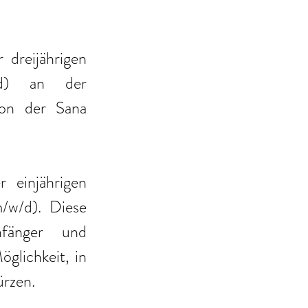
dreijährigen 
/d) an der 
on der Sana 
einjährigen 
/w/d). Diese 
fänger und 
glichkeit, in 
ürzen. 