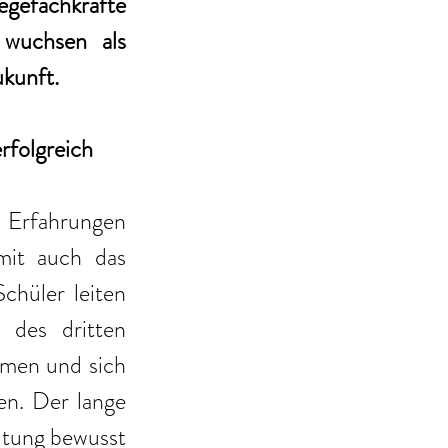
gefachkräfte 
wuchsen als 
kunft. 
rfolgreich
 Erfahrungen 
it auch das 
hüler leiten 
des dritten 
hmen und sich 
en. Der lange 
tung bewusst 