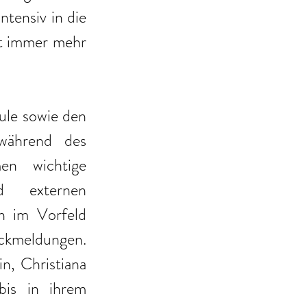
tensiv in die 
t immer mehr 
le sowie den 
während des 
en wichtige 
d externen 
n im Vorfeld 
ckmeldungen. 
n, Christiana 
bis in ihrem 