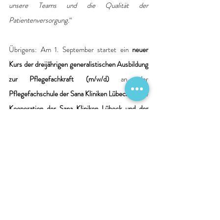
unsere Teams und die Qualität der 
Patientenversorgung.
“
Übrigens: Am 1. September startet ein 
neuer 
Kurs der dreijährigen generalistischen Ausbildung 
zur Pflegefachkraft (m/w/d)
 an der 
Pflegefachschule der Sana Kliniken Lübeck
 – eine 
Kooperation der Sana Kliniken Lübeck und der 
DRK-Schwesternschaft Lübeck e. V.
Zusätzlich beginnt am 1. Mai ein
 neuer Jahrgang 
der einjährigen Ausbildung zum staatlich 
anerkannten Krankenpflegehelfer (m/w/d)
. Diese 
Ausbildung richtet sich sowohl an Berufsanfänger 
als auch an Quereinsteiger und bietet die 