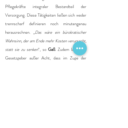
Pflegekräfte integraler Bestandteil der 
Versorgung. Diese Tätigkeiten ließen sich weder 
trennscharf definieren noch minutengenau 
herausrechnen. „
Das wäre ein bürokratischer 
Wahnsinn, der am Ende mehr Kosten verursacht, 
statt sie zu senken
“, so 
Gaß
. Zudem lasse der 
Gesetzgeber außer Acht, dass im Zuge der 
Reform auch Standorte, die verkleinert werden, 
weiterhin jede Pflegekraft über das bestehende 
Pflegebudget finanzieren könnten. Es drohe eine 
Fehlverteilung: Ärzte könnten an größere oder 
spezialisierte Häuser wechseln, Pflegekräfte 
jedoch nicht. „
Dann hätten wir an einem Standort 
zu viel Personal und an einem anderen zu wenig – 
das würde die gesamte Krankenhausreform 