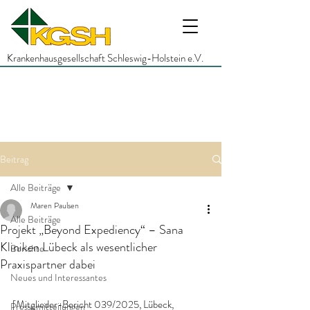
Krankenhausgesellschaft Schleswig-Holstein e.V.
Beitrag
Alle Beiträge
Maren Paulsen
Alle Beiträge
Projekt „Beyond Expediency“ – Sana
Kliniken Lübeck als wesentlicher
Berichte
Praxispartner dabei
Neues und Interessantes
[Mitglieder-Bericht 039/2025, Lübeck, 
Pressemitteilungen