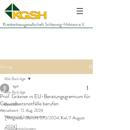
Krankenhausgesellschaft Schleswig-Holstein e.V.
Beitrag
Alle Beiträge
kgsh
Alle Beiträge
Prof. Gräsner in EU-Beratungsgremium für
Gesundheitsnotfälle berufen
Berichte
Aktualisiert:
12. Aug. 2024
Neues und Interessantes
[Mitglieder-Bericht 070/2024, Kiel, 7. August 
2024]
Pressemitteilungen