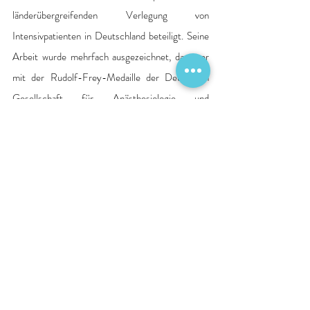
länderübergreifenden Verlegung von 
Intensivpatienten in Deutschland beteiligt. Seine 
Arbeit wurde mehrfach ausgezeichnet, darunter 
mit der Rudolf-Frey-Medaille der Deutschen 
Gesellschaft für Anästhesiologie und 
Intensivmedizin (
DGAI
).
Quelle: Pressemitteilung Krankenhaus
Personalien
Berichte