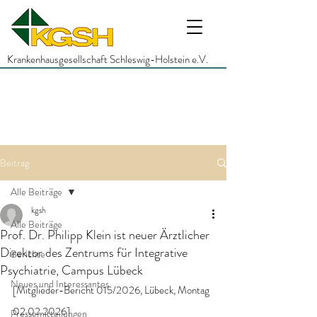
Krankenhausgesellschaft Schleswig-Holstein e.V.
Beitrag
Alle Beiträge
kgsh
Alle Beiträge
Prof. Dr. Philipp Klein ist neuer Ärztlicher
Direktor des Zentrums für Integrative
Berichte
Psychiatrie, Campus Lübeck
Neues und Interessantes
[Mitglieder-Bericht 015/2026, Lübeck, Montag 
02.02.2026]
Pressemitteilungen