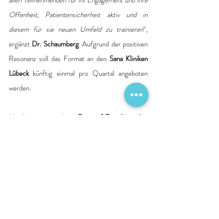
allen Teilnehmenden für ihr Engagement und ihre 
Offenheit, Patientensicherheit aktiv und in 
diesem für sie neuen Umfeld zu trainieren
“, 
ergänzt 
Dr. Schaumberg
. Aufgrund der positiven 
Resonanz soll das Format an den 
Sana Kliniken 
Lübeck
 künftig einmal pro Quartal angeboten 
werden.
Mit Aktionen wie dem 
„Room of Error“
 knüpfen 
die 
Sana Kliniken Lübeck
 an die Ziele des
Internationalen Tags der Patientensicherheit 
an 
und zeigt, dass das Thema nicht nur an einem Tag 
im Jahr, sondern das ganze Jahr über höchste 
Bedeutung hat.