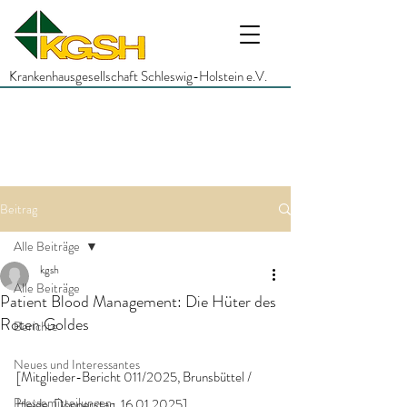
Krankenhausgesellschaft Schleswig-Holstein e.V.
Beitrag
Alle Beiträge
kgsh
Alle Beiträge
Patient Blood Management: Die Hüter des
Roten Goldes
Berichte
Neues und Interessantes
[Mitglieder-Bericht 011/2025, Brunsbüttel / 
Pressemitteilungen
Heide, Donnerstag, 16.01.2025]