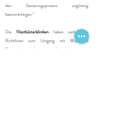
den Genesungsprozess ungünstig 
beeinträchtigen.“ 
Die 
Westküstenkliniken
 haben verbindliche 
Richtlinien zum Umgang mit Blut und 
Blutprodukten festgelegt, die sich an den 
international gültigen Standards des weltweiten 
Netzwerks „Patient Blood Management“ 
orientieren. Der Zusammenschluss von Experten 
aus aller Welt hat die
 Westküstenkliniken
 auch 
jüngst mit dem Gold-Status zertifiziert.  
Der Leiter des Qualitätsmanagements, 
Björn-
Ola Fechner
 betont den Wissenstransfer durch 
die Mitgliedschaft im Netzwerk und der 