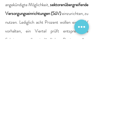
angekündigte Möglichkeit, 
sektorenübergreifende 
Versorgungseinrichtungen (SüV) 
einzurichten, zu 
nutzen. Lediglich acht Prozent wollen eine SüV 
vorhalten, ein Viertel prüft entsprechende 
Schritte, vor allem in ländlichen Regionen. Aus 
dieser Zurückhaltung wird deutlich, wie unklar 
nach wie vor die zukünftige Rahmenbedingungen 
für diese neuen Versorgungsangebote sind.
Der DKI-Krankenhaus-Index
:
2025-03-20_Anlage_Krankenhaus-Index
.pdf
PDF herunterladen • 597KB