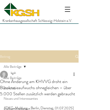
Krankenhausgesellschaft Schleswig-Holstein e.V.
Beitrag
Alle Beiträge
kgsh
Alle Beiträge
Ohne Änderung am KHVVG droht ein
Bürokratieaufwuchs ohnegleichen – über
Berichte
5.000 Stellen zusätzlich werden gebraucht
Neues und Interessantes
[DKG-Meldung - Berlin, Dienstag, 01.07.2025]
Pressemitteilungen