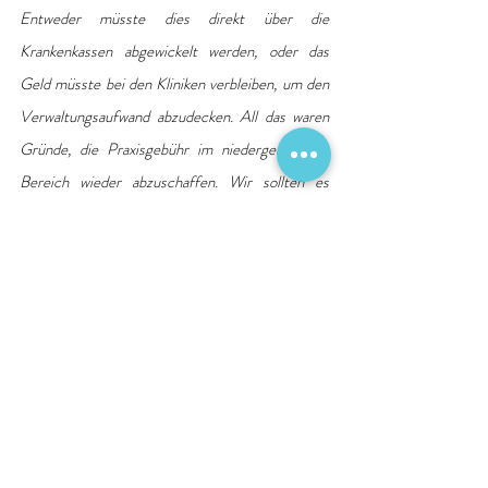
Entweder müsste dies direkt über die 
Krankenkassen abgewickelt werden, oder das 
Geld müsste bei den Kliniken verbleiben, um den 
Verwaltungsaufwand abzudecken. All das waren 
Gründe, die Praxisgebühr im niedergelassenen 
Bereich wieder abzuschaffen. Wir sollten es 
vermeiden, Fehler der Vergangenheit zu 
wiederholen.“
Quelle: Deutsche Krankenhausgesellschaft e. V. 
DKG
Aufklärung
Notfallversorgung
Neues und Interessantes