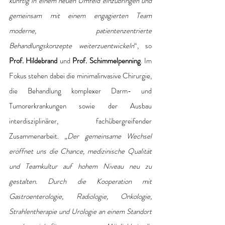
künftig in einem neuen Umfeld einzubringen und 
gemeinsam mit einem engagierten Team 
moderne, patientenzentrierte 
Behandlungskonzepte weiterzuentwickeln
“, so 
Prof. Hildebrand
 und
 Prof. Schimmelpenning
. Im 
Fokus stehen dabei die minimalinvasive Chirurgie, 
die Behandlung komplexer Darm- und 
Tumorerkrankungen sowie der Ausbau 
interdisziplinärer, fachübergreifender 
Zusammenarbeit. „
Der gemeinsame Wechsel 
eröffnet uns die Chance, medizinische Qualität 
und Teamkultur auf hohem Niveau neu zu 
gestalten. Durch die Kooperation mit 
Gastroenterologie, Radiologie, Onkologie, 
Strahlentherapie und Urologie an einem Standort 