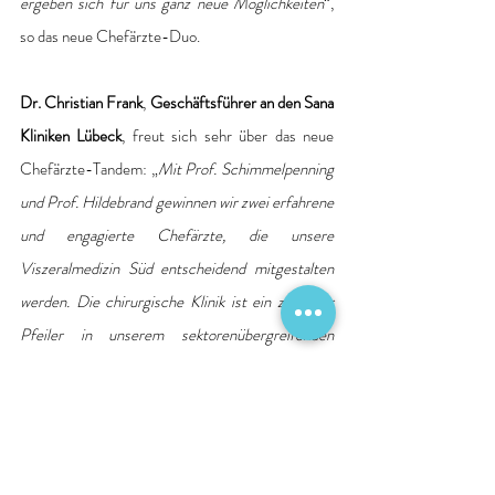
ergeben sich für uns ganz neue Möglichkeiten
“, 
so das neue Chefärzte-Duo.
Dr. Christian Frank
, 
Geschäftsführer an den Sana 
Kliniken Lübeck
, freut sich sehr über das neue 
Chefärzte-Tandem: „
Mit Prof. Schimmelpenning 
und Prof. Hildebrand gewinnen wir zwei erfahrene 
und engagierte Chefärzte, die unsere 
Viszeralmedizin Süd entscheidend mitgestalten 
werden. Die chirurgische Klinik ist ein zentraler 
Pfeiler in unserem sektorenübergreifenden 
Versorgungskonzept. Gemeinsam mit der Praxis 
für Gastroenterologie Hansestadt Lübeck MVZ 
GmbH, unseren Fachabteilungen sowie unseren 
weiteren langjährigen Kooperationspartnern 