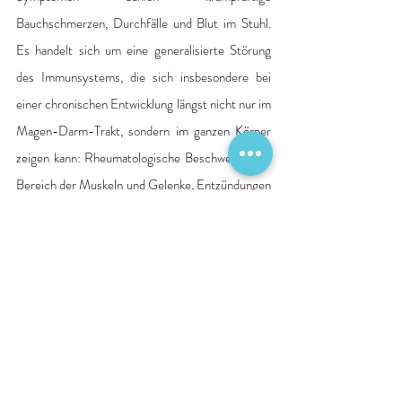
Bauchschmerzen, Durchfälle und Blut im Stuhl. 
Es handelt sich um eine generalisierte Störung 
des Immunsystems, die sich insbesondere bei 
einer chronischen Entwicklung längst nicht nur im 
Magen-Darm-Trakt, sondern im ganzen Körper 
zeigen kann: Rheumatologische Beschwerden im 
Bereich der Muskeln und Gelenke, Entzündungen 
der Haut, der Leber und der Augen sind dann 
nicht selten. Unbehandelt ist die Lebensqualität 
der Patienten vergleichbar mit der eines 
Tumorpatienten im Endstadium der Erkrankung. 
„Die gute Nachricht: Dank individueller Therapie 
und professioneller Begleitung können wir es den 
Patienten in den meisten Fällen ermöglichen, ein 
normales Leben zu führen ohne Einschränkungen 