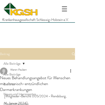
Krankenhausgesellschaft Schleswig-Holstein e.V.
Beitrag
Alle Beiträge
Maren Paulsen
Alle Beiträge
Neues Behandlungsangebot für Menschen
mit chronisch-entzündlichen
Berichte
Darmerkrankungen
Neues und Interessantes
[Mitglieder-Bericht 005/2024 - Rendsburg, 
16. Januar 2024]
Pressemitteilungen