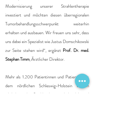
Modernisierung unserer Strahlentherapie 
investiert und möchten diesen überregionalen 
Tumorbehandlungsschwerpunkt weiterhin 
erhalten und ausbauen. Wir freuen uns sehr, dass 
uns dabei ein Spezialist wie Justus Domschikowski 
zur Seite stehen wird“, ergänzt 
Prof. Dr. med. 
Stephan Timm
, Ärztlicher Direktor. 
Mehr als 1.200 Patientinnen und Patienten aus 
dem nördlichen Schleswig-Holstein werden 
jährlich in der Strahlentherapie behandelt und 
profitieren von der kontinuierlichen 
Weiterentwicklung der Flensburger Klinik für 
Strahlentherapie. Hierbei handelt es sich 
überwiegend um Brustkrebspatientinnen und 