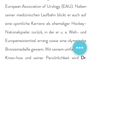
European Association of Urology (EAU). Neben 
seiner medizinischen Laufbahn blickt er auch auf 
eine sportliche Karriere als ehemaliger Hockey-
Nationalspieler zurück, in der er u. a. Welt- und 
Europameistertitel errang sowie eine olympische 
Bronzemedaille gewann. Mit seinem umfassenden 
Know-how und seiner Persönlichkeit wird 
Dr. 
Eimer
 die urologische Versorgung in der
 DIAKO 
Flensburg 
maßgeblich prägen und 
weiterentwickeln.
Quelle: Pressemitteilung Krankenhaus
Personalien
Berichte