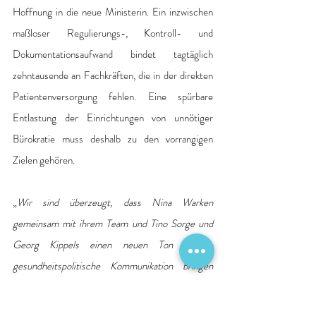
Hoffnung in die neue Ministerin. Ein inzwischen 
maßloser Regulierungs-, Kontroll- und 
Dokumentationsaufwand bindet tagtäglich 
zehntausende an Fachkräften, die in der direkten 
Patientenversorgung fehlen. Eine spürbare 
Entlastung der Einrichtungen von unnötiger 
Bürokratie muss deshalb zu den vorrangigen 
Zielen gehören. 
„
Wir sind überzeugt, dass Nina Warken 
gemeinsam mit ihrem Team und Tino Sorge und 
Georg Kippels einen neuen Ton in die 
gesundheitspolitische Kommunikation bringen 
wird. Einen Ton des Respekts, des Dialogs und 
der lösungsorientierten Zusammenarbeit. All das 