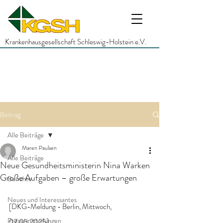
Krankenhausgesellschaft Schleswig-Holstein e.V.
Beitrag
Alle Beiträge
Maren Paulsen
Alle Beiträge
Neue Gesundheitsministerin Nina Warken
Große Aufgaben – große Erwartungen
Berichte
Neues und Interessantes
[DKG-Meldung - Berlin, Mittwoch, 
Pressemitteilungen
07.05.2025]