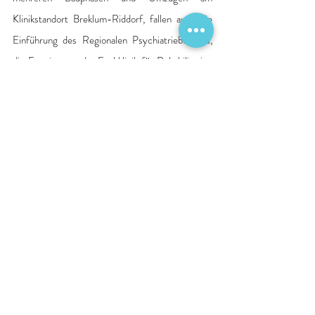
Klinikstandort Breklum-Riddorf, fallen auch die 
Einführung des Regionalen Psychiatriebudgets, 
die Erweiterung der Fachklinik für Rehabilitation 
und die Integration aller psychiatrischen 
Angebote der DIAKO unter dem Dach der 
DIAKO Nordfriesland in die Zeit seines Wirkens. 
„Wir danken Dr. Christoph Mai für seinen 
langjährigen und wirkungsvollen Einsatz. Mit 
seiner fachlichen Exzellenz und hohen sozialen 
Kompetenz und Besonnenheit war er nicht nur für 
die DIAKO Nordfriesland, sondern auch für den 
Leitungskreis der DIAKO Flensburg als 
Mutterhaus eine Bereicherung. Die erfolgreiche 
Entwicklung der DIAKO Nordfriesland gehört 