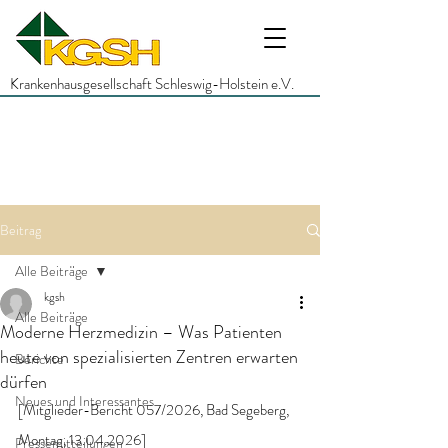
Krankenhausgesellschaft Schleswig-Holstein e.V.
Beitrag
Alle Beiträge
kgsh
Alle Beiträge
Moderne Herzmedizin – Was Patienten
heute von spezialisierten Zentren erwarten
Berichte
dürfen
Neues und Interessantes
[Mitglieder-Bericht 057/2026, Bad Segeberg, 
Montag, 13.04.2026]
Pressemitteilungen