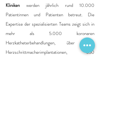
Kliniken
 werden jährlich rund 10.000 
Patientinnen und Patienten betreut. Die 
Expertise der spezialisierten Teams zeigt sich in 
mehr als 5.000 koronaren 
Herzkatheterbehandlungen, über 600 
Herzschrittmacherimplantationen, 550 
Herzklappenbehandlungen, etwa 500 
herzchirurgischen Eingriffen und mehr als 1.100 
Ablationen bei Herzrhythmusstörungen pro Jahr. 
Zusätzlich erhalten knapp 1.900 Patientinnen und 
Patienten eine individuelle kardiovaskuläre 
Rehabilitation.
„
Moderne Herzmedizin erfordert Erfahrung, 
klare Strukturen und interdisziplinäre 